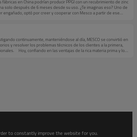
io MESCO 1050/1060/3003/3004 Bobinas de aluminio
niente para los clientes. MESCO tiene más de 400
conocemos muy bien el costo de procesamiento. Podemos ofrecer
a de acero. ¡Solo lo que no puedes imaginar,
order to constantly improve the website for you.