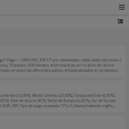
rizado en polvo de diferentes países. ♦ Especializados en productos
les. ♦ Aceptar pedidos de pequeñas cantidades. ♦ Proveer Soluciones
stentes a altas temperaturas, recubrimientos resistentes al desgaste,
ental (25,00%), Medio Oriente (20,00%), Europa del Este (6,00%),
,00 %), Este de Asia (4,00 %), Norte de Europa (4,00 %), Sur de Europa
esamiento de acero inoxidable. MESCO CRNGO 50W470
n frío | Bobina de acero
nas, fabricación de herramientas pequeñas Certificado: API, ce, RoHS,