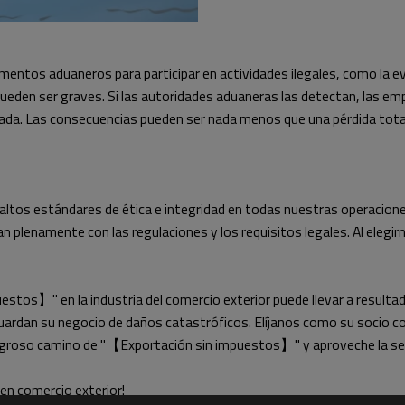
ntos aduaneros para participar en actividades ilegales, como la evas
ueden ser graves. Si las autoridades aduaneras las detectan, las em
ñada. Las consecuencias pueden ser nada menos que una pérdida tota
tos estándares de ética e integridad en todas nuestras operaciones
 plenamente con las regulaciones y los requisitos legales. Al elegi
estos】" en la industria del comercio exterior puede llevar a result
uardan su negocio de daños catastróficos. Elíjanos como su socio c
eligroso camino de "【Exportación sin impuestos】" y aproveche la s
en comercio exterior!