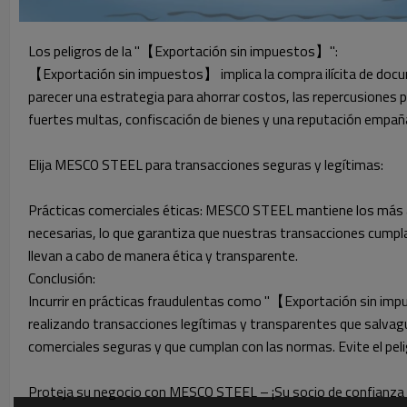
Los peligros de la "【Exportación sin impuestos】":
【Exportación sin impuestos】 implica la compra ilícita de docume
parecer una estrategia para ahorrar costos, las repercusiones p
fuertes multas, confiscación de bienes y una reputación empa
Elija MESCO STEEL para transacciones seguras y legítimas:
Prácticas comerciales éticas: MESCO STEEL mantiene los más al
necesarias, lo que garantiza que nuestras transacciones cumplan
llevan a cabo de manera ética y transparente.
Conclusión:
Incurrir en prácticas fraudulentas como "【Exportación sin impu
realizando transacciones legítimas y transparentes que salvag
comerciales seguras y que cumplan con las normas. Evite el p
Proteja su negocio con MESCO STEEL – ¡Su socio de confianza 