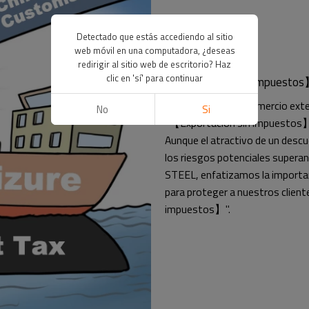
Detectado que estás accediendo al sitio
web móvil en una computadora, ¿deseas
redirigir al sitio web de escritorio? Haz
clic en 'sí' para continuar
【Exportación sin impuesto
En la industria del comercio exte
No
Si
"【Exportación sin impuestos】"
Aunque el atractivo de un descu
los riesgos potenciales superan
STEEL, enfatizamos la importan
para proteger a nuestros clien
impuestos】".