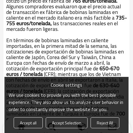
cotizó un precio ex fábrica de
765 euros/tonelada.
Algunos compradores evaluaron que el precio actual
de transacción ex fábrica de bobinas laminadas en
caliente en el mercado italiano era más factible a
735-
755 euros/tonelada,
las transacciones reales en el
mercado fueron ligeras.
En términos de bobinas laminadas en caliente
importadas, en la primera mitad de la semana, las
cotizaciones de exportación de bobinas laminadas en
caliente de Japón, Corea del Sur y Taiwán, China a
Europa con fechas de envío de marzo a abril, la
cotización de exportación principal fue de
650-670
euros / tonelada
(CFR); mientras que los de Vietnam
con fechas de envío en abril se exportaron a Italia, la
Cookie settings
cotización de exportación principal fue
de 630-640
euros / tonelada
(CFR); la cotización de exportación
We use cookies to provide you with the best possible
principal de bobinas laminadas en caliente de la India
a Italia fue
de 670-690 euros / tonelada
(CFR); la
experience. They also allow us to analyze user behavior in
cotización de exportación principal de bobinas
order to constantly improve the website for you.
laminadas en caliente de Turquía a Europa fue de
700
euros / tonelada
(CFR), incluidos
los derechos
Accept all
Accept Selection
Reject All
antidumping.