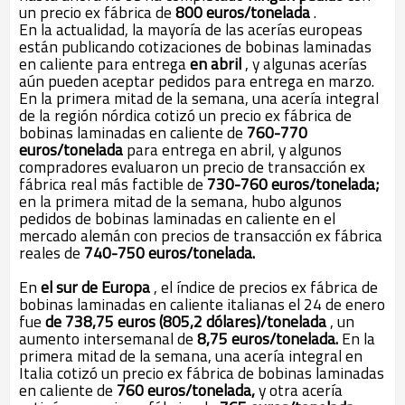
un precio ex fábrica de
800 euros/tonelada
.
En la actualidad, la mayoría de las acerías europeas
están publicando cotizaciones de bobinas laminadas
en caliente para entrega
en abril
, y algunas acerías
aún pueden aceptar pedidos para entrega en marzo.
En la primera mitad de la semana, una acería integral
de la región nórdica cotizó un precio ex fábrica de
bobinas laminadas en caliente de
760-770
euros/tonelada
para entrega en abril, y algunos
compradores evaluaron un precio de transacción ex
fábrica real más factible de
730-760 euros/tonelada;
en la primera mitad de la semana, hubo algunos
pedidos de bobinas laminadas en caliente en el
mercado alemán con precios de transacción ex fábrica
reales de
740-750 euros/tonelada.
En
el sur de Europa
, el índice de precios ex fábrica de
bobinas laminadas en caliente italianas el 24 de enero
fue
de 738,75 euros (805,2 dólares)/tonelada
, un
aumento intersemanal de
8,75 euros/tonelada.
En la
primera mitad de la semana, una acería integral en
Italia cotizó un precio ex fábrica de bobinas laminadas
en caliente de
760 euros/tonelada,
y otra acería