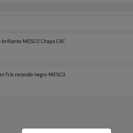
do brillante MESCO Chapa CRC
en frío recocido negro MESCO