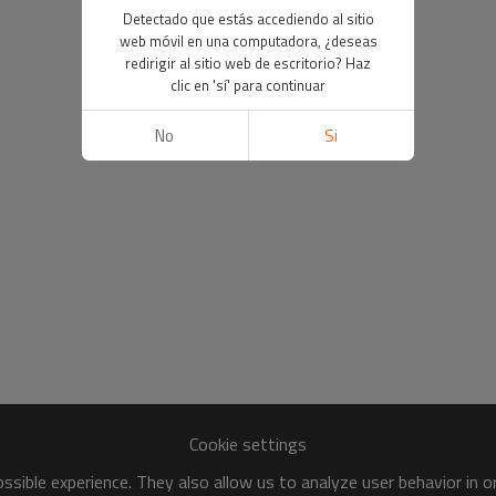
Detectado que estás accediendo al sitio
web móvil en una computadora, ¿deseas
redirigir al sitio web de escritorio? Haz
clic en 'sí' para continuar
No
Si
Cookie settings
sible experience. They also allow us to analyze user behavior in 