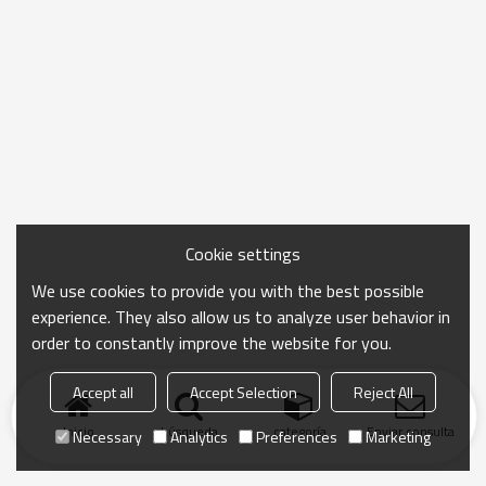
Cookie settings
We use cookies to provide you with the best possible
experience. They also allow us to analyze user behavior in
order to constantly improve the website for you.
Accept all
Accept Selection
Reject All
Inicio
búsqueda
categoría
Enviar consulta
Necessary
Analytics
Preferences
Marketing