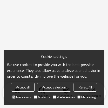
Cookie settings
We use cookies to provide you with the best possible
experience. They also allow us to analyze user behavior in
order to constantly improve the website for you.
Accept all
Accept Selection
Reject All
Inicio
búsqueda
categoría
Enviar consulta
Necessary
Analytics
Preferences
Marketing