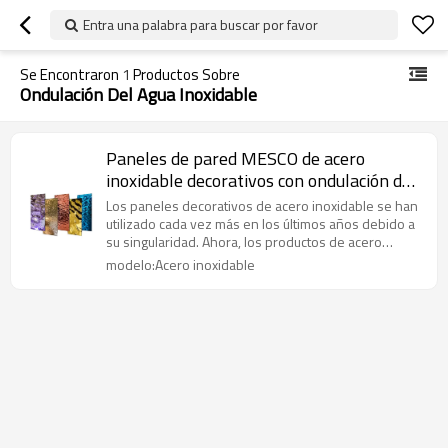
Entra una palabra para buscar por favor
Se Encontraron
1
Productos Sobre
Ondulación Del Agua Inoxidable
Paneles de pared MESCO de acero
inoxidable decorativos con ondulación de
agua y color martillado
Los paneles decorativos de acero inoxidable se han
utilizado cada vez más en los últimos años debido a
su singularidad. Ahora, los productos de acero
inoxidable se utilizan ampliamente para la
modelo:Acero inoxidable
decoración de edificios a nivel internacional, y los
paneles de acero inoxidable se han vuelto
populares. El acero inoxidable tiene tanto el brillo
como la resistencia únicos de los metales y colores
coloridos y duraderos. Los paneles de acero
inoxidable no solo mantienen las propiedades
físicas, químicas y mecánicas del acero inoxidable
primario, sino que también tienen una resistencia a
la corrosión más fuerte que el acero inoxidable
primario.