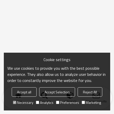
Cookie settings
We use cookies to provide you with the best possible
experience. They also allow us to analyze user behavior in
order to constantly improve the website for you.
Accept all
Accept Selection
Reject All
Inicio
búsqueda
categoría
Enviar consulta
Necessary
Analytics
Preferences
Marketing