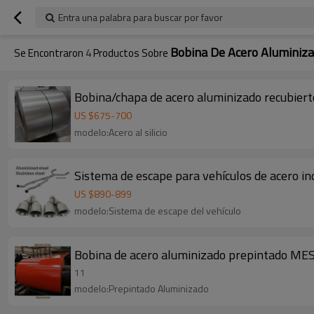
Entra una palabra para buscar por favor
Bobina De Acero Aluminiz
Se Encontraron
4
Productos Sobre
Bobina/chapa de acero aluminizado recubierto
US $
675
-
700
modelo:Acero al silicio
Sistema de escape para vehículos de acero i
US $
890
-
899
modelo:Sistema de escape del vehículo
Bobina de acero aluminizado prepintado ME
11
modelo:Prepintado Aluminizado