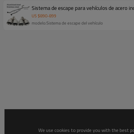
Sistema de escape para vehículos de acero i
US $
890
-
899
modelo:Sistema de escape del vehículo
We use cookies to provide you with the best pos