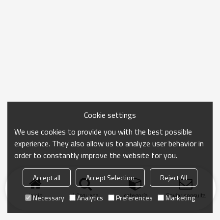
Cookie settings
We use cookies to provide you with the best possible
experience. They also allow us to analyze user behavior in
order to constantly improve the website for you.
Accept all
Accept Selection
Reject All
Inicio
búsqueda
categoría
Enviar consulta
Necessary
Analytics
Preferences
Marketing