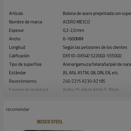
Artículo
Bobina de acero prepintada con super
Nombre de marca
ACERO MESCO
Espesor
0,2-2,0 mm
Ancho
6-1600MM
Longitud
Según las peticiones de los clientes
Calificación
DX51D~DX54D S220GD-S550GD
Tipo de superficie
Arena/gamuza/telaraña/piel de nara
Estándar
JIS, AISI, ASTM, GB, DIN, EN, etc.
Revestimiento
Z40-Z275 AZ30-AZ185
Espesor de la pintura
Arriba 15-40um Atrás 5-30um
Tipo de pintura
PE/SMP/HDP/PVDF
Color
Personalizado
recomendar
Película protectora
Según las peticiones de los clientes
Marca de pintura
Akzo/Nippon/PPG/Becker/KCC