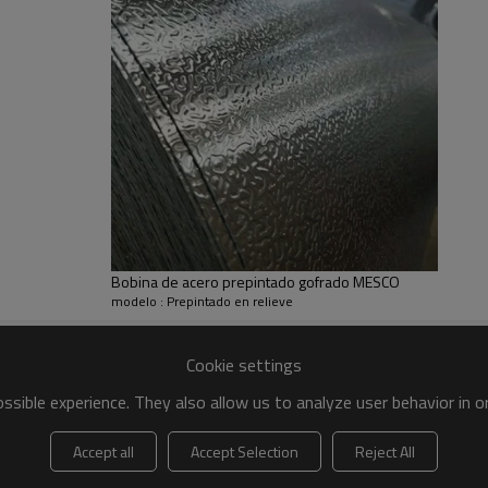
rgo: ±2 mm
ítima
S, GS, ISO
rte, punzonado
dwich, cubiertas, industria de puertas, etc.
Bobina de acero prepintado gofrado MESCO
modelo : Prepintado en relieve
Cookie settings
sible experience. They also allow us to analyze user behavior in 
Accept all
Accept Selection
Reject All
ro
del noreste de China.