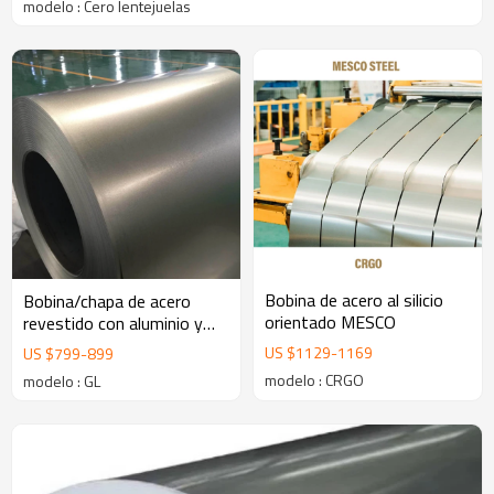
modelo : Cero lentejuelas
Bobina de acero al silicio
Bobina/chapa de acero
orientado MESCO
revestido con aluminio y
zinc galvalume (GL) de
US $
1129
-
1169
US $
799
-
899
MESCO
modelo : CRGO
modelo : GL