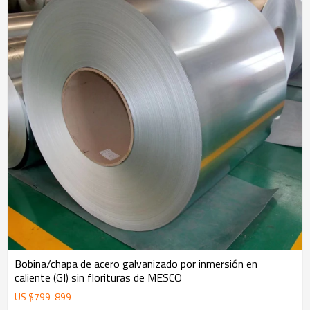
Bobina/chapa de acero galvanizado por inmersión en
caliente (GI) sin florituras de MESCO
US $
799
-
899