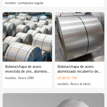
modelo : Lentejuela regular
Maldivas Dominica, Omán, Australia, Dinamarca, Tayikistán, Costa de
Marfil , etc.
Bobina/chapa de acero
Bobina/chapa de acero
revestida de zinc, aluminio
aluminizado recubierto de
y magnesio (Zn-Al-Mg) de
silicio y aluminio MESCO
modelo : Acero ZAM
US $
675
-
700
MESCO
modelo : Acero al silicio