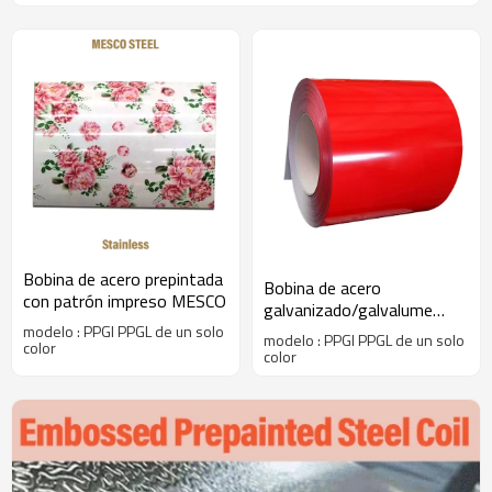
Bobina de acero prepintada
Bobina de acero
con patrón impreso MESCO
galvanizado/galvalume
prepintado MESCO de un
modelo : PPGI PPGL de un solo
modelo : PPGI PPGL de un solo
color
solo color
color