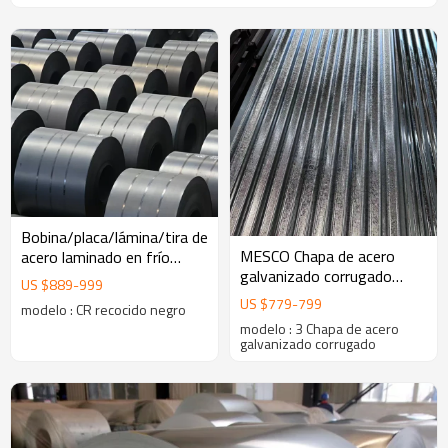
Bobina/placa/lámina/tira de
MESCO Chapa de acero
acero laminado en frío
galvanizado corrugado
recocido negro MESCO
US $
889
-
999
Placa de soporte de piso
US $
779
-
799
modelo : CR recocido negro
galvanizada Placa de
modelo : 3 Chapa de acero
soporte de piso Cubierta de
galvanizado corrugado
piso