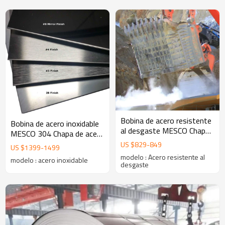
Bobina de acero resistente
Bobina de acero inoxidable
al desgaste MESCO Chapa
MESCO 304 Chapa de acero
de acero resistente al
inoxidable 316
US $
829
-
849
US $
1399
-
1499
desgaste Acero resistente
modelo : Acero resistente al
modelo : acero inoxidable
a la abrasión
desgaste