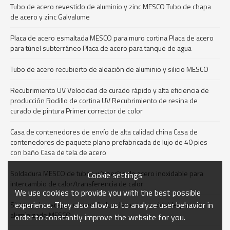
Tubo de acero revestido de aluminio y zinc MESCO Tubo de chapa
de acero y zinc Galvalume
Placa de acero esmaltada MESCO para muro cortina Placa de acero
para túnel subterráneo Placa de acero para tanque de agua
Tubo de acero recubierto de aleación de aluminio y silicio MESCO
Recubrimiento UV Velocidad de curado rápido y alta eficiencia de
producción Rodillo de cortina UV Recubrimiento de resina de
curado de pintura Primer corrector de color
Casa de contenedores de envío de alta calidad china Casa de
contenedores de paquete plano prefabricada de lujo de 40 pies
con baño Casa de tela de acero
Soldadura MESCO de tubos y tuberías de acero inoxidable para
Cookie settings
intercambio de calor/transferencia de calor
We use cookies to provide you with the best possible
experience. They also allow us to analyze user behavior in
Sistema de escape para vehículos de acero inoxidable y acero
aluminizado MESCO
order to constantly improve the website for you.